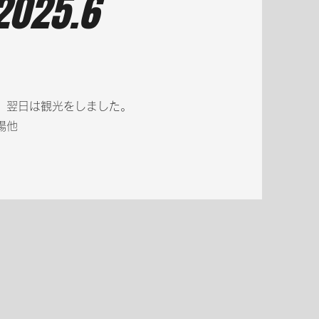
25.6
、翌日は観光をしました。
場他