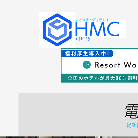
人と未来へ灯を照らす
​HMC
ｴｲﾁｴﾑｼｰ
​
​​