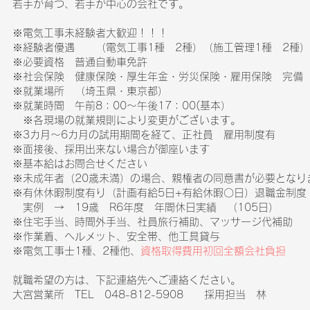
若手が育つ、若手が中心の会社です。​​​
※電気工事未経験者大歓迎！！！
​※経験者優遇 （電気工事1種 2種）（施工管理​1種 2種）
※必要資格 普通自動車免許
​​※社会保険 健康保険・厚生年金・労災保険・雇用保険 完備
※就業場所 （埼玉県・東京都）
​※就業時間 午前8：00～午後17：00(基本）
※各現場の就業規則により変更がございます。
※3カ月～6カ月の試用期間を経て、正社員 雇用制度有
※面接後、採用出来ない場合が御座います
※基本給はお問合せください​
※未成年者（20歳未満）の場合、親権者の同意書が必要となり
※有休休暇制度有り（計画有給5日+有給休暇〇日）退職金制度
​実例 → 19歳 R6年度 年間休日実績 （105日）
※住宅手当、時間外手当、社員旅行補助、マッサージ代補助
※作業着、ヘルメット、安全帯、他工具貸与
​※電気工事士1種、2種他、
資格取得費用初回全額会社負担
就職希望の方は、下記連絡先へご連絡ください。
大宮営業所 TEL 048-812-5908 採用担当 林