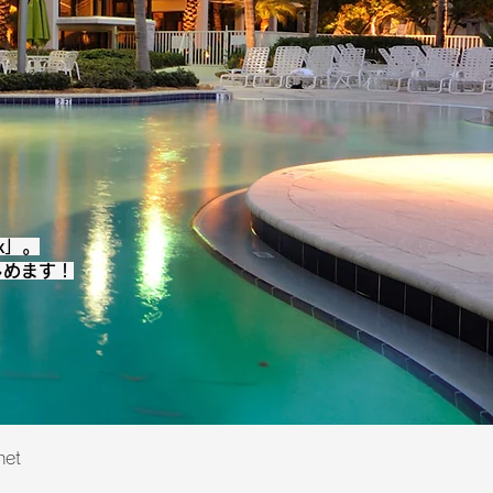
x」。
しめます！
net