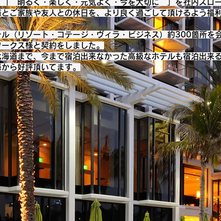
、「 明るく・楽しく・元気よく・今を大切に 」を社内スロ
様とご家族や友人との休日を、より良く過ごして頂けるよう福
テル（リゾート・コテージ・ヴィラ・ビジネス）約300箇所を
ワークス様と契約をしました。
北海道まで、今まで宿泊出来なかった高級なホテルも宿泊出来
様から好評頂いてます。​