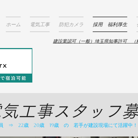
ホーム
電気工事
防犯カメラ
採用 福利厚生
建設業認可（一般）埼玉県知事許可 （般-
電気工事スタッフ
従業員 ⇒ 22歳 20歳 19歳 の 若手が建設現場にて活躍中