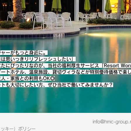
ジャーがもっと身近に。
日は思いっきりリフレッシュしたい」
たにぴったりなのが、当社の福利厚生サービス「Resort Wor
ゾートホテル、温泉施設、貸切ヴィラなどが特別優待価格で楽
友人・家族との利用もOK◎
ートも大切にしたい方、ぜひ当社で働いてみませんか？
info@hmc-group.
（クッキー）ポリシー