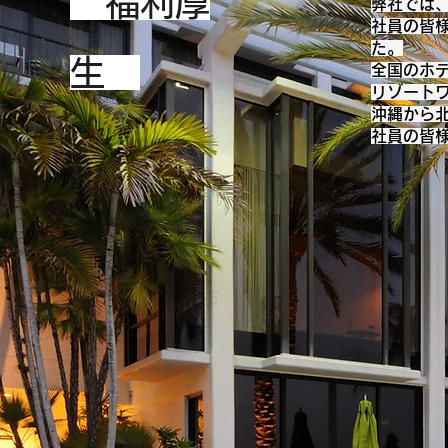
​福利厚
弊社では
社員の皆
た。
生
全国のホ
リゾート
沖縄から
​社員の皆