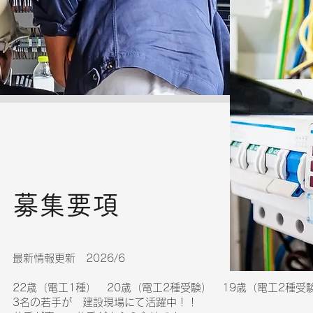
​募集要項
最新情報更新 2026/6
22歳（電工1種） 20歳（電工2種受験） 19歳（電工2種受
3名の若手が 建設現場にて活躍中！！